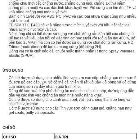
chống chịu thời tiết, chống nước, chống dung môi, chống axit và kiềm,
chống phun muối và các đặc tính khác tuyệt vời. Độ cứng cao lên đến 2H và
khả năng chống mài mòn tuyệt vời.
Bám dính tuyệt vời với ABS, PC, PVC và các loại nhựa khác cũng như nhiều
loại kim loại.
FEISPARTIC F420 có khả năng tương thích tuyệt vời với hầu hết các loại
nhựa acrylic hydroxy và cab.
Nó không chỉ có thể được sử dụng với chất đóng rắn đàn hồi của chúng tôi
để tạo ra vật liệu đàn hồi có đặc tính cơ học tuyệt vời (độ giãn dài 400%, độ
bền kéo 25MPa) mà còn có thể được sử dụng với chất đóng rắn cứng, HDI
Trimer (hoặc dimer) để tạo ra màng cứng (độ cứng 2H).
Đóng vai trò là chất kéo dài chuỗi hoặc thành phần R trong Spray Polyurea
Elastic (SPUA).
ỨNG DỤNG
Có thể được sử dụng cho nhiều lĩnh vực sơn cao cấp, chẳng hạn như sơn ô
tô, sơn gỗ cao cấp, v.v. Nó có thể cải thiện rõ rệt độ đầy, độ bóng và độ cứng
của màng sơn và đẩy nhanh quá trình khô.
Dùng để sản xuất lớp phủ chống ăn mòn cho kết cấu thép, đường ống dẫn
dầu và các lĩnh vực chống ăn mòn nhẹ hoặc nặng khác.
Có thể được sử dụng cho cảnh quan bọt, vật liệu chống thấm bê tông và
các lĩnh vực khác.
Có thể được sử dụng cho các lĩnh vực sơn cánh quạt gió, chẳng hạn như
gel coats, putty và topcoats.
CHỈ SỐ
CHỈ SỐ
GIÁ TRỊ