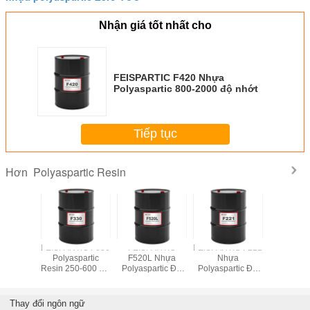
Nhận giá tốt nhất cho
FEISPARTIC F420 Nhựa
Polyaspartic 800-2000 độ nhớt
Tiếp tục
Polyaspartic Resin
Hơn
Sơ polypartic
FEISPARTIC F420
FEISPARTIC F220
FEISPART
FEISPARTIC
Polyaspartic
Polyaspartic
Polyasp
Series
Resin Thay thế độ
Resin Chất thay
Resin 250
nhớt NH1420
thế của NH1220
nhớ
800-2000
60-100 Độ nhớt
Thay đổi ngôn ngữ