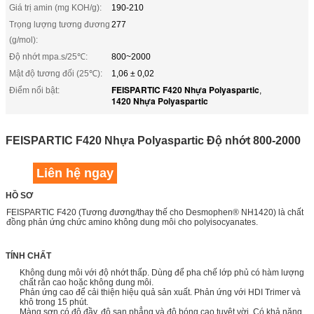
Giá trị amin (mg KOH/g):
190-210
Trọng lượng tương đương
277
(g/mol):
Độ nhớt mpa.s/25℃:
800~2000
Mật độ tương đối (25℃):
1,06 ± 0,02
FEISPARTIC F420 Nhựa Polyaspartic
Điểm nổi bật:
,
1420 Nhựa Polyaspartic
FEISPARTIC F420 Nhựa Polyaspartic Độ nhớt 800-2000
Liên hệ ngay
HỒ SƠ
FEISPARTIC F420 (Tương đương/thay thế cho Desmophen® NH1420) là chất
đồng phản ứng chức amino không dung môi cho polyisocyanates.
TÍNH CHẤT
Không dung môi với độ nhớt thấp. Dùng để pha chế lớp phủ có hàm lượng
chất rắn cao hoặc không dung môi.
Phản ứng cao để cải thiện hiệu quả sản xuất. Phản ứng với HDI Trimer và
khô trong 15 phút.
Màng sơn có độ đầy, độ san phẳng và độ bóng cao tuyệt vời. Có khả năng