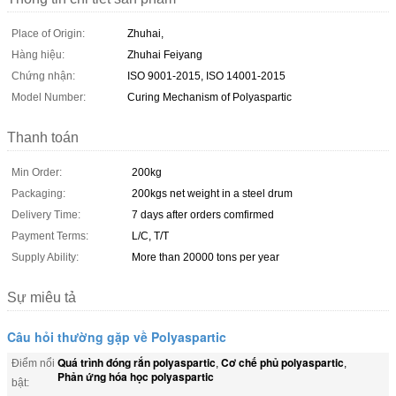
Place of Origin:
Zhuhai,
Hàng hiệu:
Zhuhai Feiyang
Chứng nhận:
ISO 9001-2015, ISO 14001-2015
Model Number:
Curing Mechanism of Polyaspartic
Thanh toán
Min Order:
200kg
Packaging:
200kgs net weight in a steel drum
Delivery Time:
7 days after orders comfirmed
Payment Terms:
L/C, T/T
Supply Ability:
More than 20000 tons per year
Sự miêu tả
Câu hỏi thường gặp về Polyaspartic
Quá trình đóng rắn polyaspartic
Cơ chế phủ polyaspartic
Điểm nổi
,
,
Phản ứng hóa học polyaspartic
bật: