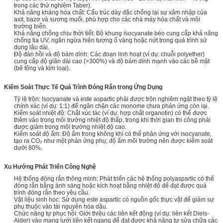
trong các thử nghiệm Taber).
Khả năng kháng hóa chất: Cấu trúc dày đặc chống lại sự xâm nhập của
axit, bazơ và sương muối, phù hợp cho các nhà máy hóa chất và môi
trường biển.
Khả năng chống chịu thời tiết: Bộ khung isocyanate béo cung cấp khả năng
chống tia UV, ngăn ngừa hiện tượng ố vàng hoặc nứt trong quá trình sử
dụng lâu dài.
Độ đàn hồi và độ bám dính: Các đoạn linh hoạt (ví dụ: chuỗi polyether)
cung cấp độ giãn dài cao (>300%) và độ bám dính mạnh vào các bề mặt
(bê tông và kim loại).
Kiểm Soát Thực Tế Quá Trình Đóng Rắn trong Ứng Dụng
Tỷ lệ trộn: Isocyanate và este aspartic phải được trộn nghiêm ngặt theo tỷ lệ
chính xác (ví dụ: 1:1) để ngăn chặn các monome chưa phản ứng còn lại.
Kiểm soát nhiệt độ: Chất xúc tác (ví dụ: hợp chất organotin) có thể được
thêm vào trong môi trường nhiệt độ thấp, trong khi thời gian thi công phải
được giảm trong môi trường nhiệt độ cao.
Kiểm soát độ ẩm: Độ ẩm trong không khí có thể phản ứng với isocyanate,
tạo ra CO₂ như một phản ứng phụ; độ ẩm môi trường nên được kiểm soát
dưới 80%.
Xu Hướng Phát Triển Công Nghệ
Hệ thống đóng rắn thông minh: Phát triển các hệ thống polyaspartic có thể
đóng rắn bằng ánh sáng hoặc kích hoạt bằng nhiệt độ để đạt được quá
trình đóng rắn theo yêu cầu.
Vật liệu sinh học: Sử dụng este aspartic có nguồn gốc thực vật để giảm sự
phụ thuộc vào tài nguyên hóa dầu.
Chức năng tự phục hồi: Giới thiệu các liên kết động (ví dụ: liên kết Diels-
Alder) vào mạng lưới liên kết ngang để đạt được khả năng tự sửa chữa các