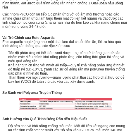
hình thành, đạt được quá trình đóng rắn nhanh chóng.
3.
Giai đoạn hậu đóng
rắn
Các nhóm -NCO còn lại tiếp tục phản ứng với độ ẩm môi trường hoặc các
amine chưa phản ứng, làm tăng thêm mật độ liên kết ngang và đạt được các
tính chất cơ học cuối cùng (chẳng hạn như độ bền kéo và khả năng chống mài
mòn) trong vòng 24-48 giờ.
Vai Trò Chính của Este Aspartic
Este aspartic hoạt động như một chất kéo dài chuỗi tiềm ẩn, tối ưu hóa quá
trình đóng rắn thông qua các đặc điểm sau:
Tốc độ phản ứng có thể kiểm soát được—sự cản trở không gian từ các
nhóm este điều chỉnh khả năng phản ứng, cân bằng thời gian thi công và
hiệu quả đóng rắn.
Khả năng thích ứng với nhiệt độ thấp—duy trì khả năng phản ứng ở nhiệt
độ thấp (ví dụ: -10°C), tránh các sự cố đóng rắn mà polyurea truyền thống
gặp phải ở nhiệt độ thấp.
Thân thiện với môi trường—giảm lượng phát thải các hợp chất hữu cơ dễ
bay hơi (VOC) để tuân thủ các yêu cầu xây dựng xanh.
So Sánh với Polyurea Truyền Thống
Ảnh Hưởng của Quá Trình Đóng Rắn đến Hiệu Suất
Độ bền cao và khả năng chống mài mòn: Mật độ liên kết ngang cao mang
lại các tính chất cơ học tuyệt vời (độ bền kéo >20 MPa, mài mòn <40 mg