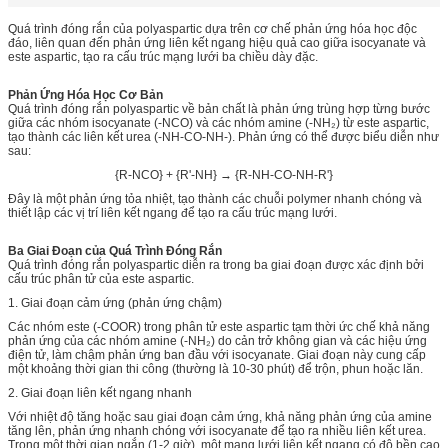
Quá trình đóng rắn của polyaspartic dựa trên cơ chế phản ứng hóa học độc
đáo, liên quan đến phản ứng liên kết ngang hiệu quả cao giữa isocyanate và
este aspartic, tạo ra cấu trúc mạng lưới ba chiều dày đặc.
Phản Ứng Hóa Học Cơ Bản
Quá trình đóng rắn polyaspartic về bản chất là phản ứng trùng hợp từng bước
giữa các nhóm isocyanate (-NCO) và các nhóm amine (-NH₂) từ este aspartic,
tạo thành các liên kết urea (-NH-CO-NH-). Phản ứng có thể được biểu diễn như
sau:
{R-NCO} + {R'-NH} → {R-NH-CO-NH-R'}
Đây là một phản ứng tỏa nhiệt, tạo thành các chuỗi polymer nhanh chóng và
thiết lập các vị trí liên kết ngang để tạo ra cấu trúc mạng lưới.
Ba Giai Đoạn của Quá Trình Đóng Rắn
Quá trình đóng rắn polyaspartic diễn ra trong ba giai đoạn được xác định bởi
cấu trúc phân tử của este aspartic.
1. Giai đoạn cảm ứng (phản ứng chậm)
Các nhóm este (-COOR) trong phân tử este aspartic tạm thời ức chế khả năng
phản ứng của các nhóm amine (-NH₂) do cản trở không gian và các hiệu ứng
điện tử, làm chậm phản ứng ban đầu với isocyanate. Giai đoạn này cung cấp
một khoảng thời gian thi công (thường là 10-30 phút) để trộn, phun hoặc lăn.
2. Giai đoạn liên kết ngang nhanh
Với nhiệt độ tăng hoặc sau giai đoạn cảm ứng, khả năng phản ứng của amine
tăng lên, phản ứng nhanh chóng với isocyanate để tạo ra nhiều liên kết urea.
Trong một thời gian ngắn (1-2 giờ), một mạng lưới liên kết ngang có độ bền cao