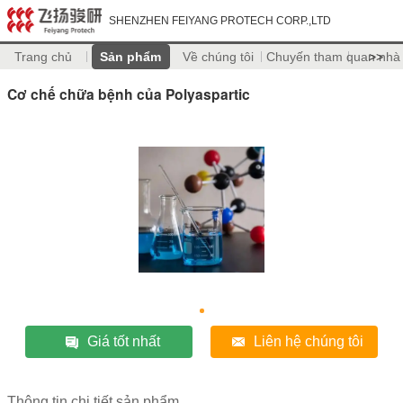
SHENZHEN FEIYANG PROTECH CORP.,LTD
Trang chủ
Sản phẩm
Về chúng tôi
Chuyến tham quan nhà
>>
Cơ chế chữa bệnh của Polyaspartic
Giá tốt nhất
Liên hệ chúng tôi
Thông tin chi tiết sản phẩm