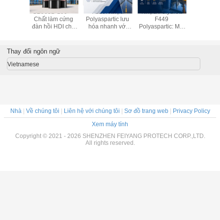
: Nhựa
GB963B-100 —
F220: Nhựa
Nhựa Polyurea
F423 —
rtic gốc
Chất làm cứng
Polyaspartic lưu
F449
Polyaspar
 nhũ hóa
đàn hồi HDI cho
hóa nhanh với
Polyaspartic: Một
toàn thự
 phủ có
chất kết dính
hiệu suất chạm
lựa chọn mới cho
cho hiệu s
ợng VOC
khô trong 5 phút
lớp phủ bảo vệ
kín và ph
ấp
công nghiệp
tin c
Thay đổi ngôn ngữ
Vietnamese
Nhà
|
Về chúng tôi
|
Liên hệ với chúng tôi
|
Sơ đồ trang web
|
Privacy Policy
Xem máy tính
Copyright © 2021 - 2026 SHENZHEN FEIYANG PROTECH CORP.,LTD.
All rights reserved.