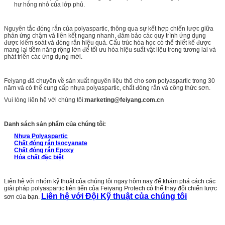
hư hỏng nhỏ của lớp phủ.
Nguyên tắc đóng rắn của polyaspartic, thông qua sự kết hợp chiến lược giữa
phản ứng chậm và liên kết ngang nhanh, đảm bảo các quy trình ứng dụng
được kiểm soát và đóng rắn hiệu quả. Cấu trúc hóa học có thể thiết kế được
mang lại tiềm năng rộng lớn để tối ưu hóa hiệu suất vật liệu trong tương lai và
phát triển các ứng dụng mới.
Feiyang đã chuyên về sản xuất nguyên liệu thô cho sơn polyaspartic trong 30
năm và có thể cung cấp nhựa polyaspartic, chất đóng rắn và công thức sơn.
Vui lòng liên hệ với chúng tôi:
marketing@feiyang.com.cn
Danh sách sản phẩm của chúng tôi:
Nhựa Polyaspartic
Chất đóng rắn Isocyanate
Chất đóng rắn Epoxy
Hóa chất đặc biệt
Liên hệ với nhóm kỹ thuật của chúng tôi ngay hôm nay để khám phá cách các
giải pháp polyaspartic tiên tiến của Feiyang Protech có thể thay đổi chiến lược
Liên hệ với Đội Kỹ thuật của chúng tôi
sơn của bạn.