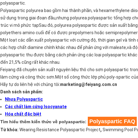
polyaspartic.
Polyaspartic polyurea bao gồm hai thành phần, và hexamethylene diis
sử dụng trong giai đoạn đầu,nhưng polyurea polyaspartic tổng hợp ch
trúc vi mô phức tạpSau đó, polyurea polyaspartic được sản xuất bằng 
polyethers amino cuối để có được prepolymers hoặc semiprepolymers
Một loạt các dẫn xuất polyaspartic với cường độ, thời gian gel và tí
các hợp chất diamine chính khác nhau để phản ứng với maleate,và độ b
polyaspartic thu được bằng cách phản ứng các loại polyaspartic khá
đến 21,5% cũng rất khác nhau.
Feiyang đã chuyên sản xuất nguyên liệu thô cho sơn polyaspartic tro
làm cứng và công thức sơn.Một số công thức lớp phủ poly-spartic của
Hãy tự do liên hệ với chúng tôi:
marketing@feiyang.com.cn
Danh sách sản phẩm:
Nhựa Polyaspartic
Các chất làm cứng Isocyanate
Hóa chất đặc biệt
Polyaspartic FAQ
Tìm hiểu thêm kiến thức về polyaspartic:
,
Từ khóa:
Wearing Resistance Polyaspartic Project
Swimming Pool Po