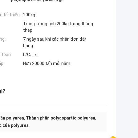
 tối thiểu:
200kg
Trọng lượng tịnh 200kg trong thùng
thép
ng:
7 ngày sau khi xác nhận đơn đặt
hàng
 toán:
L/C, T/T
ấp:
Hơn 20000 tấn mỗi năm
gì?
ần polyurea
,
Thành phần polyaspartic polyurea
,
c của polyurea