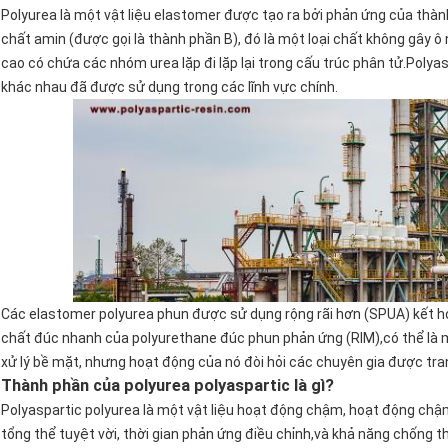
Polyurea là một vật liệu elastomer được tạo ra bởi phản ứng của thàn
chất amin (được gọi là thành phần B), đó là một loại chất không gây 
cao có chứa các nhóm urea lặp đi lặp lại trong cấu trúc phân tử.Polya
khác nhau đã được sử dụng trong các lĩnh vực chính.
Các elastomer polyurea phun được sử dụng rộng rãi hơn (SPUA) kết hợ
chất đúc nhanh của polyurethane đúc phun phản ứng (RIM),có thể là m
xử lý bề mặt, nhưng hoạt động của nó đòi hỏi các chuyên gia được trang
Thành phần của polyurea polyaspartic là gì?
Polyaspartic polyurea là một vật liệu hoạt động chậm, hoạt động chậm
tổng thể tuyệt vời, thời gian phản ứng điều chỉnh,và khả năng chống thờ