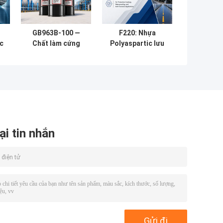
GB963B-100 —
F220: Nhựa
c
Chất làm cứng
Polyaspartic lưu
a
đàn hồi HDI cho
hóa nhanh với
chất kết dính
hiệu suất chạm
C
khô trong 5 phút
ại tin nhắn