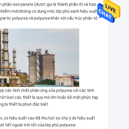
h phần isocyanate (được gọi là thành phần A) và hợp
ô nhiễm mới,không có dung môi, lớp phủ xanh hiệu suất
spartic polyurea và polyurea khác với cấu trúc phân tử
p các tính chất phản ứng của polyurea với các tính
ột loạt các thiết bị quy mô lớn hoặc bề mặt phức tạp
 bị thiết bị phun đặc biệt.
, có hiệu suất cao đã thu hút sự chú ý do hiệu suất
i tiết ngoài trời tốt của lớp phủ polyurea