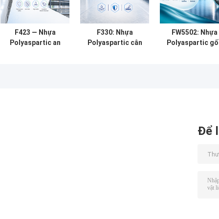
F423 — Nhựa
F330: Nhựa
FW5502: Nhựa
Polyaspartic an
Polyaspartic cân
Polyaspartic gố
toàn thực phẩm
bằng giữa hiệu
nước tự nhũ hó
cho hiệu suất bịt
suất, khả năng
cho lớp phủ có
kín và phủ đáng
làm việc và chi phí
hàm lượng VO
tin cậy
thấp
Để l