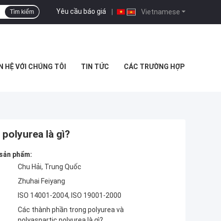
Yêu cầu báo giá
|
Vietnamese
Tìm kiếm
N HỆ VỚI CHÚNG TÔI
TIN TỨC
CÁC TRƯỜNG HỢP
polyurea là gì?
 sản phẩm:
Chu Hải, Trung Quốc
Zhuhai Feiyang
ISO 14001-2004, ISO 19001-2000
Các thành phần trong polyurea và
polyaspartic polyurea là gì?