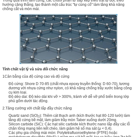
Trong quá trình làm cứng, các chuỗi phân tử sắp xếp theo trật tự dọc theo
hướng căng thẳng, tạo thành một cấu trúc "tự củng cố" làm tăng khả năng
chống cắt và mòn mài.
Tính chất vật lý và sửa đổi chức năng
1Cân bằng của độ cứng cao và độ cứng
Độ cứng: Shore D 70-85 (chất nhựa epoxy truyền thống: D 60-70), tương
đương với nhựa cứng như nylon, có khả năng chống trầy xước bằng công
cụ kim loại.
Độ dẻo dai: Độ kéo dài khi vỡ > 300%, tránh vỡ dễ vỡ phổ biến trong lớp
phủ gốm dưới tác động.
2.Tăng cường với chất lấp đầy chức năng
Quartz sand (SiO)
): Thêm cát thạch anh (kích thước hạt 80-120 lưới) làm
2
tăng độ cứng bề mặt, làm giảm trầy mòn Taber xuống dưới 20mg.
Silicon carbide (SiC): Các hạt silic carbide kích thước nano lấp đầy các lỗ
chân lông mạng liên kết chéo, làm giảm hệ số ma sát (μ < 0,4).
Các phụ gia chống mài mòn: Polytetrafluoroethylene (PTFE) hoặc