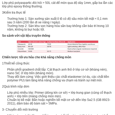
Lớp phủ polyaspartic đòi hỏi > 50L cát để mòn qua độ dày 1mm, gấp ba lần các
lớp phủ epoxy thông thường.
3Kiểm tra thực tế
Trường hợp 1: Sàn xưởng sản xuất ô tô có độ sâu mòn bề mặt < 0,1 mm
sau 3 năm (200 lần đi xe nâng / ngày).
Trường hợp 2: Sàn khu vực hàng hóa sân bay không cần bảo trì trong 10
năm, không bị bụi hoặc lột.
So sánh với vật liệu truyền thống
Chiến lược tối ưu hóa cho khả năng chống mòn
1Thiết kế công thức
Phân phối gradient chất lấp: Cát thạch anh thô ở lớp cơ sở (kháng nén),
nano SiC ở lớp trên (kháng mòn).
Thay đổi làm cứng: Việc giới thiệu các chất elastomer (ví dụ, các chất tiền
polymer PU) làm tăng khả năng chống va chạm và tránh sự mệt mỏi.
2Quá trình nộp đơn
Lớp phủ nhiều lớp: Primer (đóng kín cơ sở) + lớp trung gian (củng cố thạch
anh) + lớp trên (mảng chống mòn mịn).
Chuẩn bị bề mặt: Bắn hoặc nghiền bề mặt cơ sở đến lớp Sa2.5 (GB 8923-
2011), đảm bảo độ bám sát > 5MPa.
3- Chuyển đổi môi trường