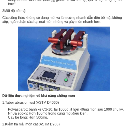
molybdenum disulfide (MoS)
) giảm ma sát bề mặt, tạo ra hiệu ứng "tự bôi
2
trơn".
3Mật độ bề mặt
Các công thức không có dung môi và làm cứng nhanh dẫn đến bề mặt không
xốp, ngăn chặn các hạt mài mòn nhúng và gây mòn nhanh hơn.
Dữ liệu thực nghiệm về khả năng chống mòn
1.Taber abrasion test (ASTM D4060)
Polyaspartic: bánh xe CS-10, tải 1000g, ít hơn 40mg mòn sau 1000 chu kỳ.
Nhựa epoxy: Hơn 100mg trong cùng một điều kiện.
Cây bê tông: Hơn 500mg.
2.Kiểm tra mài mòn cát (ASTM D968)