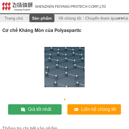
SHENZHEN FEIYANG PROTECH CORP.,LTD
Trang chủ
Sản phẩm
Về chúng tôi
Chuyến tham quan nhà
>>
Cơ chế Kháng Mòn của Polyaspartic
Giá tốt nhất
Liên hệ chúng tôi
Thông tin chi tiết sản phẩm