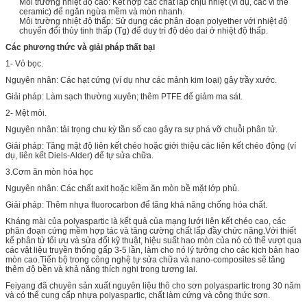
Môi trường nhiệt độ cao: Kết hợp các chất lấp chịu nhiệt (ví dụ, các vi thể
ceramic) để ngăn ngừa mềm và mòn nhanh.
Môi trường nhiệt độ thấp: Sử dụng các phân đoạn polyether với nhiệt độ
chuyển đổi thủy tinh thấp (Tg) để duy trì độ dẻo dai ở nhiệt độ thấp.
Các phương thức và giải pháp thất bại
1- Vỏ bọc.
Nguyên nhân: Các hạt cứng (ví dụ như các mảnh kim loại) gây trầy xước.
Giải pháp: Làm sạch thường xuyên; thêm PTFE để giảm ma sát.
2- Mệt mỏi.
Nguyên nhân: tải trọng chu kỳ tần số cao gây ra sự phá vỡ chuỗi phân tử.
Giải pháp: Tăng mật độ liên kết chéo hoặc giới thiệu các liên kết chéo động (ví
dụ, liên kết Diels-Alder) để tự sửa chữa.
3.Cơm ăn mòn hóa học
Nguyên nhân: Các chất axit hoặc kiềm ăn mòn bề mặt lớp phủ.
Giải pháp: Thêm nhựa fluorocarbon để tăng khả năng chống hóa chất.
Kháng mài của polyaspartic là kết quả của mạng lưới liên kết chéo cao, các
phân đoạn cứng mềm hợp tác và tăng cường chất lấp đầy chức năng.Với thiết
kế phân tử tối ưu và sửa đổi kỹ thuật, hiệu suất hao mòn của nó có thể vượt qua
các vật liệu truyền thống gấp 3-5 lần, làm cho nó lý tưởng cho các kịch bản hao
mòn cao.Tiến bộ trong công nghệ tự sửa chữa và nano-composites sẽ tăng
thêm độ bền và khả năng thích nghi trong tương lai.
Feiyang đã chuyên sản xuất nguyên liệu thô cho sơn polyaspartic trong 30 năm
và có thể cung cấp nhựa polyaspartic, chất làm cứng và công thức sơn.