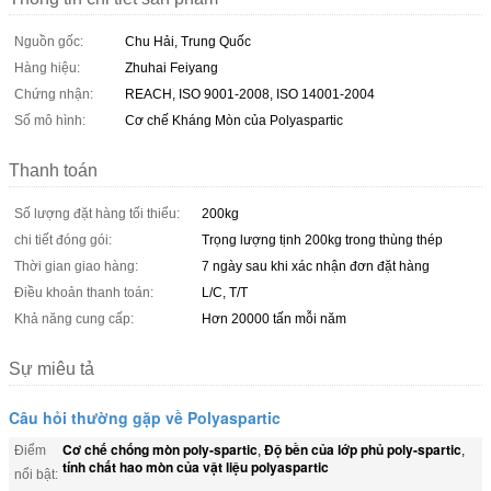
Nguồn gốc:
Chu Hải, Trung Quốc
Hàng hiệu:
Zhuhai Feiyang
Chứng nhận:
REACH, ISO 9001-2008, ISO 14001-2004
Số mô hình:
Cơ chế Kháng Mòn của Polyaspartic
Thanh toán
Số lượng đặt hàng tối thiểu:
200kg
chi tiết đóng gói:
Trọng lượng tịnh 200kg trong thùng thép
Thời gian giao hàng:
7 ngày sau khi xác nhận đơn đặt hàng
Điều khoản thanh toán:
L/C, T/T
Khả năng cung cấp:
Hơn 20000 tấn mỗi năm
Sự miêu tả
Câu hỏi thường gặp về Polyaspartic
Cơ chế chống mòn poly-spartic
Độ bền của lớp phủ poly-spartic
Điểm
,
,
tính chất hao mòn của vật liệu polyaspartic
nổi bật: