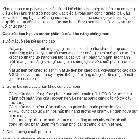
Kháng mòn của polyaspartic là một lợi thế chính cho phép độ bền của nó trong
điều kiện căng thẳng cơ học cao, đặc biệt là trong sàn công nghiệp, bãi đậu
xe,và kho hàng hậu cầnKháng mòn của nó là kết quả của một cách tiếp cận tích
hợp liên quan đến thiết kế cấu trúc hóa học, tối ưu hóa hiệu suất vật lý và sửa
đổi chức năng.
Cấu trúc hóa học và cơ sở phân tử của khả năng chống mòn
1.Độ mật độ liên kết ngang cao
Polyaspartic tạo thành một mạng lưới liên kết chéo ba chiều thông qua
phản ứng giữa isocyanate và ester aspartic.Khoảng cách nhỏ giữa các liên
kết chéo (thang đo nanomet) tạo ra các lực liên phân tử mạnh, tạo thành
một "mạng lưới tăng cường" cứng mà chống lại sự vỡ chuỗi phân tử do ma
sát.
Mật độ liên kết chéo so sánh: Mật độ liên kết chéo của Polyaspartic cao gấp
3-5 lần so với nhựa epoxy truyền thống, làm tăng đáng kể độ cứng bề mặt
(Shore D 70-85).
2Tương tác giữa các phân khúc cứng và mềm
Các phân đoạn cứng: Các phân đoạn carbamate (-NH-CO-O-) được hình
thành bởi phản ứng của isocyanate và ester aspartic cung cấp hỗ trợ cấu
trúc cứng.
Các phân đoạn mềm: Các phân đoạn polyether hoặc polyester (ví dụ:
PTMG) cung cấp độ đàn hồi, hấp thụ năng lượng va chạm để ngăn ngừa sự
mòn mỏng.
Hiệu ứng hợp tác: Các phân đoạn cứng chống lại vết trầy xước bề mặt,
trong khi các phân đoạn mềm phân phối căng thẳng, giảm mệt mỏi.
3. Định hướng chuỗi phân tử