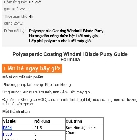
Cảm ứng thời
0,5 giờ
gian khô 25℃:
Thời gian khô
4h
cứng 25℃:
Polyaspartic Coating Windmill Blade Putty
Điểm nổi bật:
,
Hướng dẫn công thức bột lưỡi máy gió
,
Lớp phủ polyurea cho lưỡi máy gió
Polyaspartic Coating Windmill Blade Putty Guide
Formula
Liên hệ ngay bây giờ
Mô tả chi tiết sản phẩm
Phương pháp làm cứng: Khô trên không
Ứng dụng: Substrate sợi thủy tinh đệm lưỡi máy gió.
Đặc điểm: Không có VOC, chữa nhanh, linh hoạt tốt, hiệu suất nghiền tốt, tương
thích tốt với epoxy.
Một thành phần
Vật liệu
Nội dung
Quá trình
F524
21.5
Sơn đến độ mịn ≤
70um
F330
3