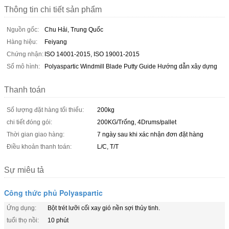
Thông tin chi tiết sản phẩm
Nguồn gốc:
Chu Hải, Trung Quốc
Hàng hiệu:
Feiyang
Chứng nhận:
ISO 14001-2015, ISO 19001-2015
Số mô hình:
Polyaspartic Windmill Blade Putty Guide Hướng dẫn xây dựng
Thanh toán
Số lượng đặt hàng tối thiểu:
200kg
chi tiết đóng gói:
200KG/Trống, 4Drums/pallet
Thời gian giao hàng:
7 ngày sau khi xác nhận đơn đặt hàng
Điều khoản thanh toán:
L/C, T/T
Sự miêu tả
Công thức phủ Polyaspartic
Ứng dụng:
Bột trét lưỡi cối xay gió nền sợi thủy tinh.
tuổi thọ nồi:
10 phút