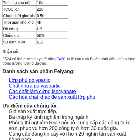
Tuổi thọ của nồi
10m
TVOC, g/l
≤20
Chạm thời gian khô
0.5h
Thời gian khô khô
4h
Độ cứng
HB
Chiều dài
50%
Sự dính,MPa
≥12
Nhận xét
F524 có thể được thay thế bằng
F420
, tỷ lệ của A và B cần phải điều chỉnh theo
trọng lượng tương đương.
Danh sách sản phẩm Feiyang:
Lớp phủ polypartic
Chất nhựa polyaspartic
Các chất làm cứng Isocyanate
Các hóa chất khác để sản xuất lớp phủ
Ưu điểm của chúng tôi:
Giá sản xuất trực tiếp.
Ba thập kỷ kinh nghiệm trong ngành.
Phòng thí nghiệm R&D nội bộ, cung cấp các công thức
sơn, phục vụ hơn 200 công ty ở hơn 30 quốc gia.
Cung cấp đáng tin cậy với hơn 20 nghìn tấn sản xuất
hàng năm.