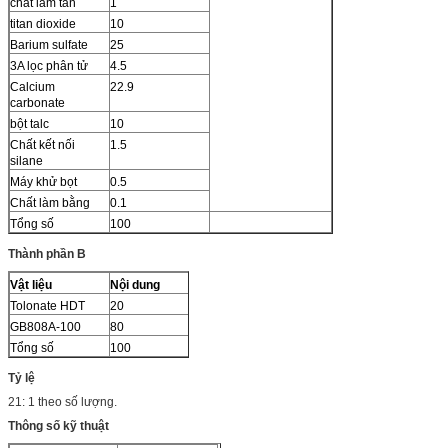
chất làm tan
1
titan dioxide
10
Barium sulfate
25
3A lọc phân tử
4.5
Calcium
22.9
carbonate
bột talc
10
Chất kết nối
1.5
silane
Máy khử bọt
0.5
Chất làm bằng
0.1
Tổng số
100
Thành phần B
Vật liệu
Nội dung
Tolonate HDT
20
GB808A-100
80
Tổng số
100
Tỷ lệ
21: 1 theo số lượng.
Thông số kỹ thuật