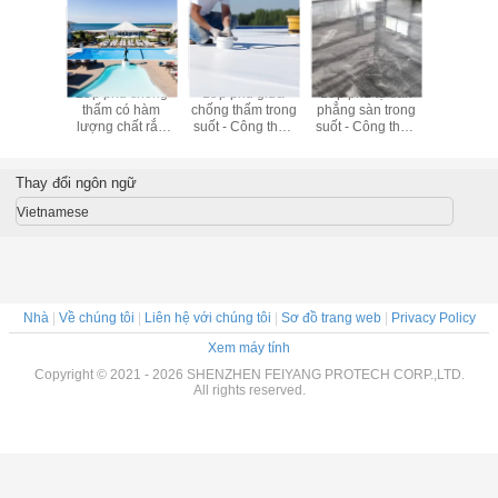
 bảo vệ
Lớp phủ chống
Lớp phủ giữa
Lớp phủ tự san
Bột trét l
i - Công
thấm có hàm
chống thấm trong
phẳng sàn trong
xay gió 
ơn phủ
lượng chất rắn
suốt - Công thức
suốt - Công thức
thức 
partic
cao - Công thức
lớp phủ
lớp phủ
Polyasp
lớp phủ
Polyaspartic
Polyaspartic
Polyaspartic
Thay đổi ngôn ngữ
Vietnamese
Nhà
|
Về chúng tôi
|
Liên hệ với chúng tôi
|
Sơ đồ trang web
|
Privacy Policy
Xem máy tính
Copyright © 2021 - 2026 SHENZHEN FEIYANG PROTECH CORP.,LTD.
All rights reserved.