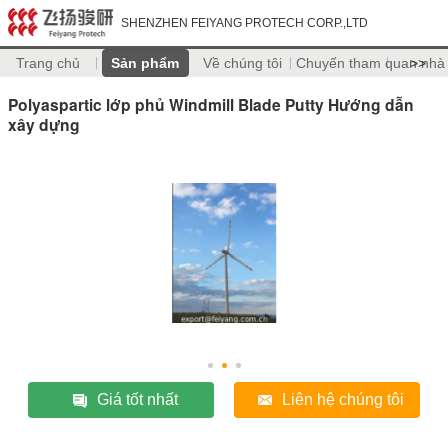
SHENZHEN FEIYANG PROTECH CORP.,LTD
Trang chủ
Sản phẩm
Về chúng tôi
Chuyến tham quan nhà
>>
Polyaspartic lớp phủ Windmill Blade Putty Hướng dẫn
xây dựng
Giá tốt nhất
Liên hệ chúng tôi